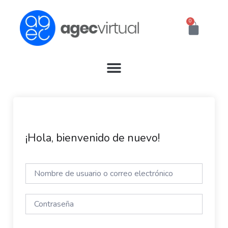
Ir
al
0
Cart
contenido
¡Hola, bienvenido de nuevo!