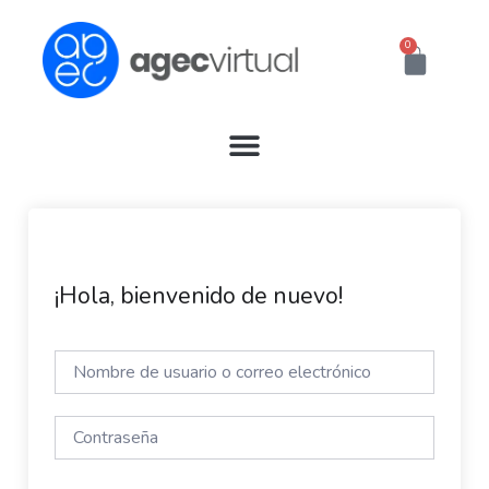
Ir
al
0
Cart
contenido
¡Hola, bienvenido de nuevo!