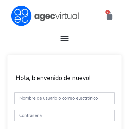
Ir
al
0
Cart
contenido
¡Hola, bienvenido de nuevo!