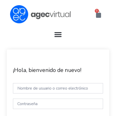
Ir
al
0
Cart
contenido
¡Hola, bienvenido de nuevo!