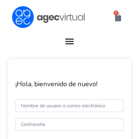
Ir
al
0
Cart
contenido
¡Hola, bienvenido de nuevo!