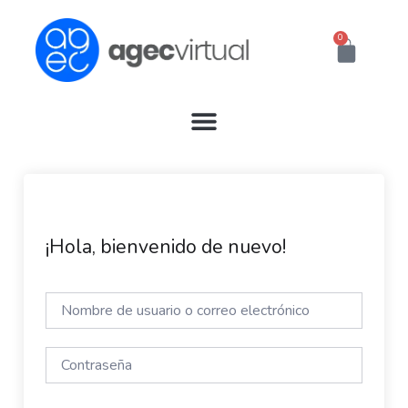
Ir
al
0
Cart
contenido
¡Hola, bienvenido de nuevo!