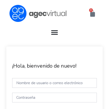
Ir
al
0
Cart
contenido
¡Hola, bienvenido de nuevo!