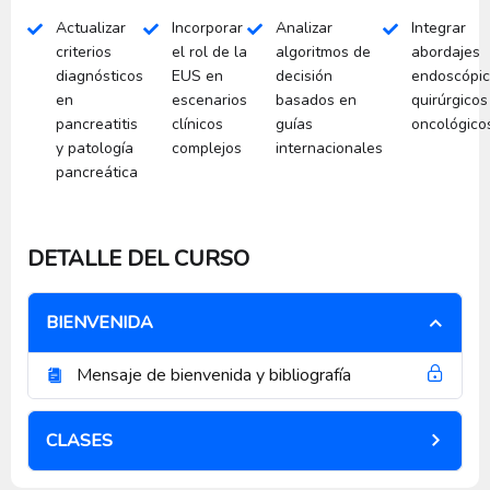
Actualizar
Incorporar
Analizar
Integrar
criterios
el rol de la
algoritmos de
abordajes
diagnósticos
EUS en
decisión
endoscópic
en
escenarios
basados en
quirúrgicos
pancreatitis
clínicos
guías
oncológico
y patología
complejos
internacionales
pancreática
DETALLE DEL CURSO
BIENVENIDA
Mensaje de bienvenida y bibliografía
CLASES