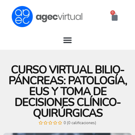
Ir
al
0
Cart
contenido
CURSO VIRTUAL BILIO-
PÁNCREAS: PATOLOGÍA,
EUS Y TOMA DE
DECISIONES CLÍNICO-
QUIRÚRGICAS
0 (0 calificaciones)