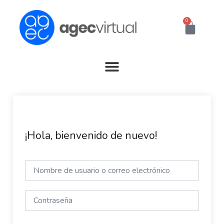
Ir
al
0
Cart
contenido
¡Hola, bienvenido de nuevo!