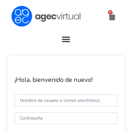
Ir
al
0
Cart
contenido
¡Hola, bienvenido de nuevo!