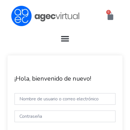
Ir
al
0
Cart
contenido
¡Hola, bienvenido de nuevo!