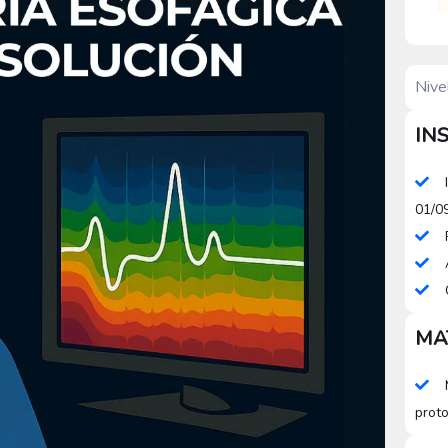
Nive
IN
01/0
MA
proto