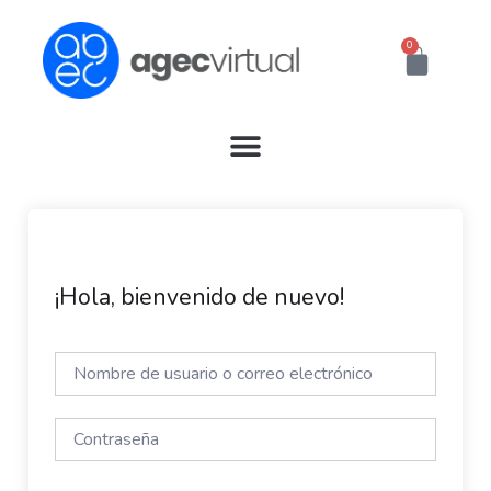
Ir
al
0
Cart
contenido
¡Hola, bienvenido de nuevo!