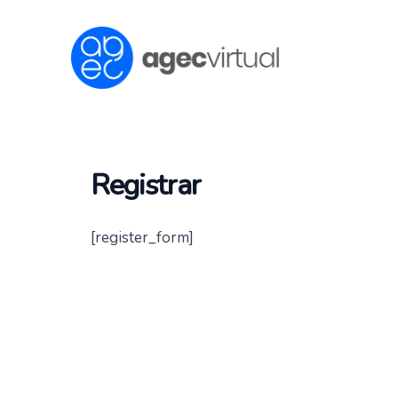
Ir
al
contenido
Registrar
[register_form]