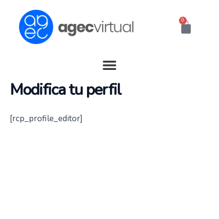
Ir
al
0
Cart
contenido
Modifica tu perfil
[rcp_profile_editor]