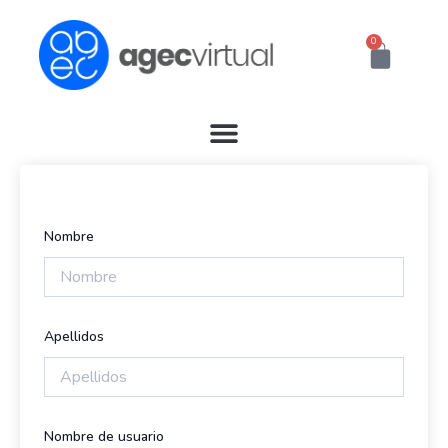
Ir
al
0
Cart
contenido
Nombre
Apellidos
Nombre de usuario